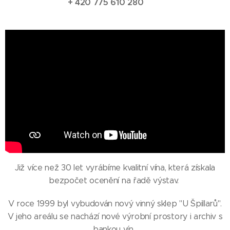
+ 420 775 610 280
Již více než 30 let vyrábíme kvalitní vína, která získala
bezpočet ocenění na řadě výstav.
V roce 1999 byl vybudován nový vinný sklep "U Špillarů".
V jeho areálu se nachází nové výrobní prostory i archiv s
bankou vín.