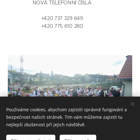
NOVÁ TELEFONNÍ ČÍSLA
+420 737 329 649
+420 775 610 280
Používáme cookies, abychom zajistili správné fungování a
bezpečnost našich stránek. Tím vám můžeme zajistit tu
nejlepší zkušenost při jejich návštěvě.